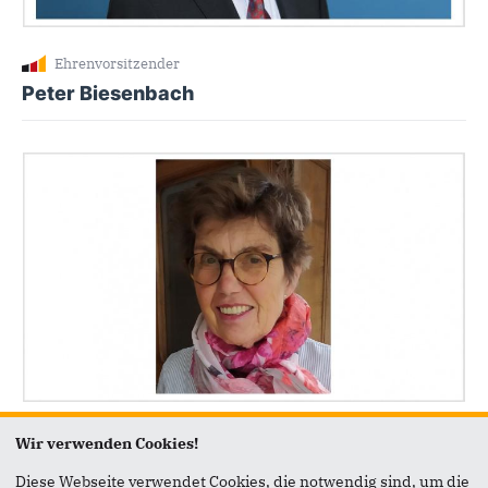
Ehrenvorsitzender
Peter Biesenbach
Stellvertreterin
Wir verwenden Cookies!
Dr. Dorothee Weckerling-Wilhelm
Diese Webseite verwendet Cookies, die notwendig sind, um die