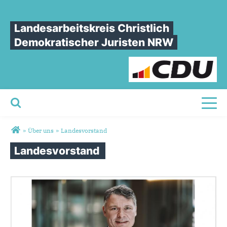
Landesarbeitskreis Christlich
Demokratischer Juristen NRW
Toggl
Sie sind hier
»
Über uns
»
Landesvorstand
Landesvorstand